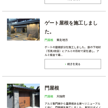
ゲート屋根を施工しまし
た。
東北地方
門屋根
ゲートの屋根部分を施工しました。 鉄の下地材
（写真3枚目）にアルミの形材で梁を通し、ア
ルミ板金で幕...
続きを見る
門屋根
大阪府
門屋根
アルミ製門扉から重厚感ある扉へリニューアル
と共に、門屋根を施工しました。 軒天はダイノ