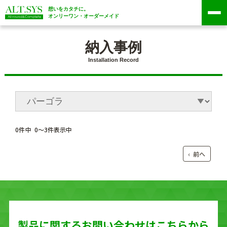
想いをカタチに。
オンリーワン・オーダーメイド
納入事例
Installation Record
0
件中
0
〜
3
件表示中
‹ 前へ
製品に関する
お問い合わせはこちらから